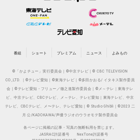
番組
ショート
プレミアム
ニュース
よみもの
©「かよチュー」実行委員会｜©中京テレビ｜© CBC TELEVISION
CO.,LTD. ｜©テレビ愛知｜©東海テレビ｜©多田かおる/ イタキス製作委員
会｜©テレビ愛知・フリュー／徹之進製作委員会｜©メ～テレ｜東海テレ
ビ、中京テレビ、CBCテレビ、メ～テレ、テレビ愛知｜東海テレビ、中京
テレビ、CBCテレビ、メ〜テレ、テレビ愛知｜© Studio Ghibli｜©2023 二
月 公/KADOKAWA/声優ラジオのウラオモテ製作委員会
各ページに掲載の記事・写真の無断転用を禁じます。
JASRAC許諾番号
NexTone許諾番号