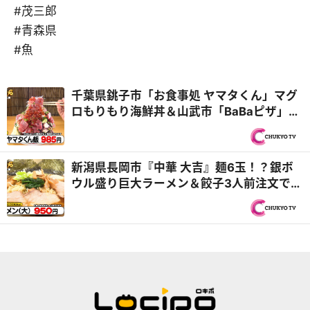
#茂三郎
#青森県
#魚
千葉県銚子市「お食事処 ヤマタくん」マグ
ロもりもり海鮮丼＆山武市「BaBaピザ」平
均年齢80歳の6人店主が再び登場『オモウ
マい店』
新潟県長岡市『中華 大吉』麺6玉！？銀ボ
ウル盛り巨大ラーメン＆餃子3人前注文で
100個！？『オモウマい店』