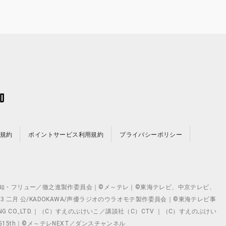
規約
ポイントサービス利用規約
プライバシーポリシー
©テレビ愛知・フリュー／徹之進製作委員会｜©メ～テレ｜©東海テレビ、中京テレビ、
©2023 二月 公/KADOKAWA/声優ラジオのウラオモテ製作委員会｜©東海テレビ事
ING CO.,LTD.｜（C）すえのぶけいこ／講談社（C）CTV ｜（C）すえのぶけい
クト ©VG15th｜©メ～テレNEXT／ダンスチャンネル