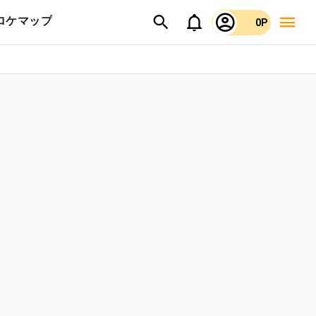
ロケマップ
0P