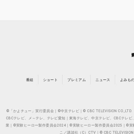
番組
ショート
プレミアム
ニュース
よみも
©「かよチュー」実行委員会｜©中京テレビ｜© CBC TELEVISION C
CBCテレビ、メ～テレ、テレビ愛知｜東海テレビ、中京テレビ、CBCテレビ、メ～テレ、テ
業｜©実験ヒーロー製作委員会2024｜©実験ヒーロー製作委員会2025｜©実験ヒーロー
こ／講談社（C）CTV｜© CBC TELEVISION