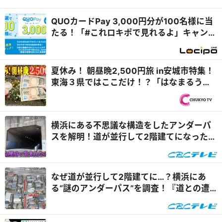
QUOカードPay 3,000円分が100名様に当
たる！「#これロキポで見れるよ」キャンペ
ーン
夏休み！ 朝昼晩2,500円旅 in安城市特集！
東海３県ではここだけ！？「はなまるうど
ん×吉野家 安城横山店...
横浜にある不思議な構造をしたアンダーパ
スを解明！道が並行して2階建てになったワ
ケとは『道との遭遇』
なぜ道が並行して2階建てに…？横浜にあ
る“謎のアンダーパス”を調査！『道との遭
遇』