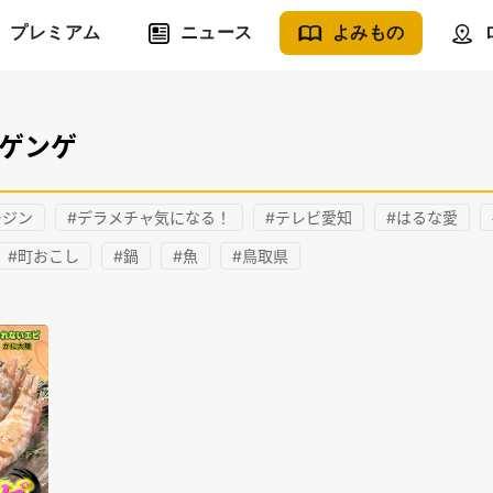
プレミアム
ニュース
よみもの
カゲンゲ
ージン
#デラメチャ気になる！
#テレビ愛知
#はるな愛
#町おこし
#鍋
#魚
#鳥取県