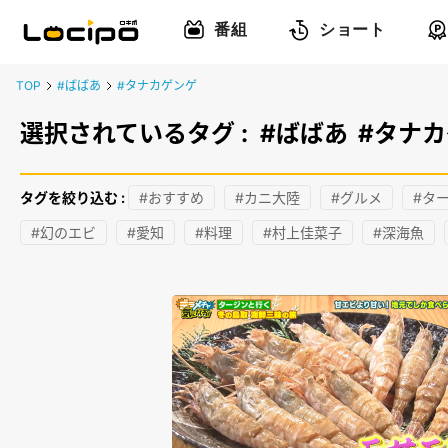
番組
ショート
TOP
#ばばあ
#タナカゲンゲ
選択されているタグ :
#ばばあ
#タナ
タグを絞り込む :
#おすすめ
#カニ大陸
#グルメ
#タ
#幻のエビ
#愛知
#料理
#村上佳菜子
#深海魚