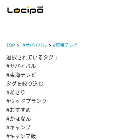
TOP
#サバイバル
#東海テレビ
選択されているタグ：
#サバイバル
#東海テレビ
タグを絞り込む
#あさり
#ウッドプランク
#おすすめ
#かほなん
#キャンプ
#キャンプ飯