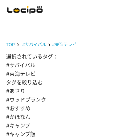
TOP
#サバイバル
#東海テレビ
選択されているタグ：
#サバイバル
#東海テレビ
タグを絞り込む
#あさり
#ウッドプランク
#おすすめ
#かほなん
#キャンプ
#キャンプ飯