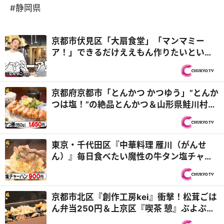
#静岡県
京都市伏見区「大扇食堂」「マンマミー
ア！」できるだけええもん作りたいという
ド正直者シェフがお出迎え『オモウマい
店』
京都府京都市「とんかつ かつゆう」”とんか
つは塩！”の絶品とんかつ＆山形県鮭川村
「そば処 ふくろう」最大級のびっくり土産
『オモウマい店』
東京・千代田区『中華料理 雁川（がんせ
ん）』毎日食べたい魔性の牛タン塩チャー
ハン！？ほか おうちで作りたくなるオモ
ウマい料理を紹介！『オモウマい店』
京都市北区『創作工房kei』衝撃！松茸ごは
ん弁当250円＆上京区『喫茶 憩』ぷよぷよ
卵のオムレツカレー再び！秋の京都 2,000