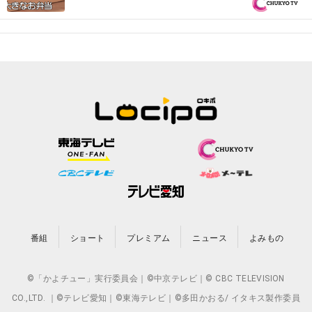
円で1日3食『オモウマい店』
番組
ショート
プレミアム
ニュース
よみもの
©「かよチュー」実行委員会｜©中京テレビ｜© CBC TELEVISION
CO.,LTD. ｜©テレビ愛知｜©東海テレビ｜©多田かおる/ イタキス製作委員