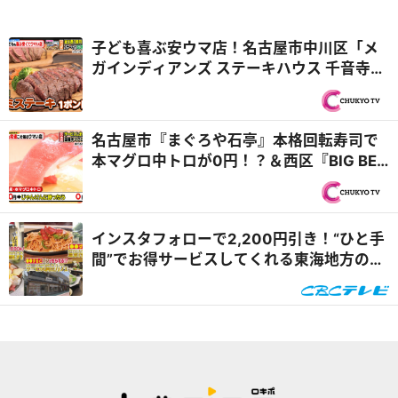
子ども喜ぶ安ウマ店！名古屋市中川区「メ
ガインディアンズ ステーキハウス 千音寺
店」総工費1億円超のキッズパーク『PS純
金（ゴールド）』
名古屋市『まぐろや石亭』本格回転寿司で
本マグロ中トロが0円！？＆西区『BIG BEN
DINER』自家製バンズの肉汁たっぷりバー
ガー『PS純金（ゴールド）』
インスタフォローで2,200円引き！“ひと手
間”でお得サービスしてくれる東海地方のグ
ルメスポットを体験リポート『花咲かタイ
ムズ』