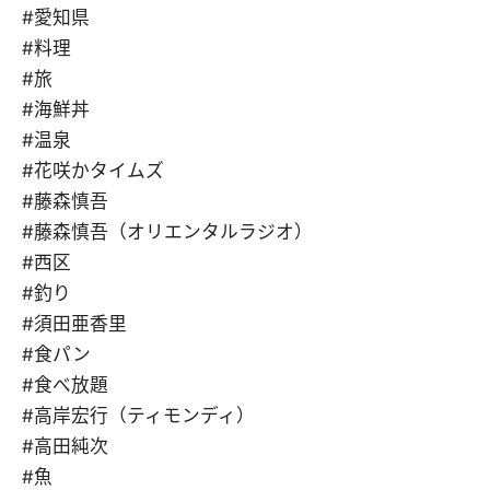
#愛知県
#料理
#旅
#海鮮丼
#温泉
#花咲かタイムズ
#藤森慎吾
#藤森慎吾（オリエンタルラジオ）
#西区
#釣り
#須田亜香里
#食パン
#食べ放題
#高岸宏行（ティモンディ）
#高田純次
#魚