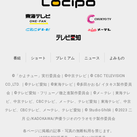
番組
ショート
プレミアム
ニュース
よみもの
©「かよチュー」実行委員会｜©中京テレビ｜© CBC TELEVISION
CO.,LTD. ｜©テレビ愛知｜©東海テレビ｜©多田かおる/ イタキス製作委員
会｜©テレビ愛知・フリュー／徹之進製作委員会｜©メ～テレ｜東海テレ
ビ、中京テレビ、CBCテレビ、メ～テレ、テレビ愛知｜東海テレビ、中京
テレビ、CBCテレビ、メ〜テレ、テレビ愛知｜© Studio Ghibli｜©2023 二
月 公/KADOKAWA/声優ラジオのウラオモテ製作委員会
各ページに掲載の記事・写真の無断転用を禁じます。