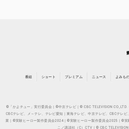
番組
ショート
プレミアム
ニュース
よみも
©「かよチュー」実行委員会｜©中京テレビ｜© CBC TELEVISION C
CBCテレビ、メ～テレ、テレビ愛知｜東海テレビ、中京テレビ、CBCテレビ、メ～テレ、テ
業｜©実験ヒーロー製作委員会2024｜©実験ヒーロー製作委員会2025｜©実験ヒーロー
こ／講談社（C）CTV｜© CBC TELEVISION