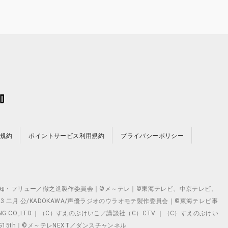
規約
ポイントサービス利用規約
プライバシーポリシー
©テレビ愛知・フリュー／徹之進製作委員会｜©メ～テレ｜©東海テレビ、中京テレビ、
©2023 二月 公/KADOKAWA/声優ラジオのウラオモテ製作委員会｜©東海テレビ事
ING CO.,LTD.｜（C）すえのぶけいこ／講談社（C）CTV ｜（C）すえのぶけい
クト ©VG15th｜©メ～テレNEXT／ダンスチャンネル