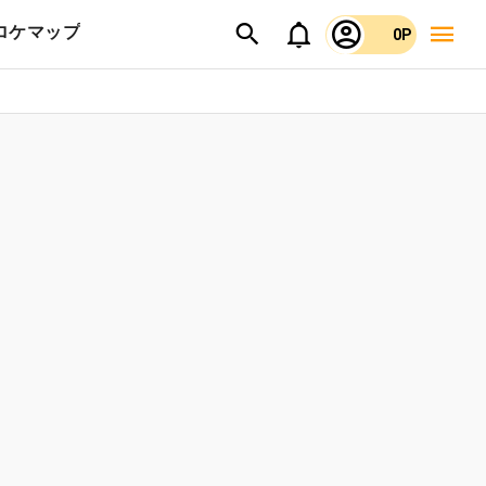
ロケマップ
0P