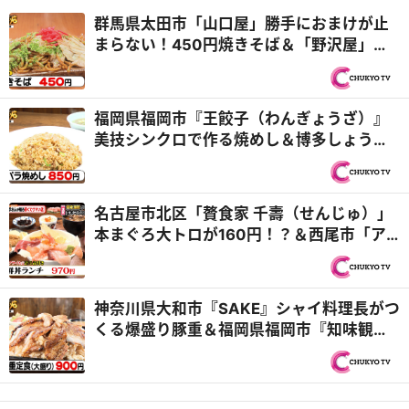
群馬県太田市「山口屋」勝手におまけが止
まらない！450円焼きそば＆「野沢屋」エ
キサイティングうなぎ店主VSぐんまちゃん
『オモウマい店』
福岡県福岡市『王餃子（わんぎょうざ）』
美技シンクロで作る焼めし＆博多しょうゆ
ラーメン！チームプレー親子3代中華『オモ
ウマい店』
名古屋市北区「贅食家 千壽（せんじゅ）」
本まぐろ大トロが160円！？＆西尾市「ア
ジアンキッチン媽媽や」25種類のビュッフ
ェ付き！ハラミステーキランチ『PS純金
（ゴールド）』
神奈川県大和市『SAKE』シャイ料理長がつ
くる爆盛り豚重＆福岡県福岡市『知味観
（しみかん）』仲良しヤング兄弟！『オモ
ウマい店』