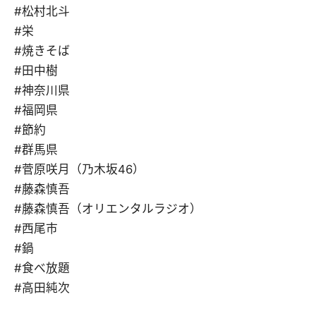
#松村北斗
#栄
#焼きそば
#田中樹
#神奈川県
#福岡県
#節約
#群馬県
#菅原咲月（乃木坂46）
#藤森慎吾
#藤森慎吾（オリエンタルラジオ）
#西尾市
#鍋
#食べ放題
#高田純次