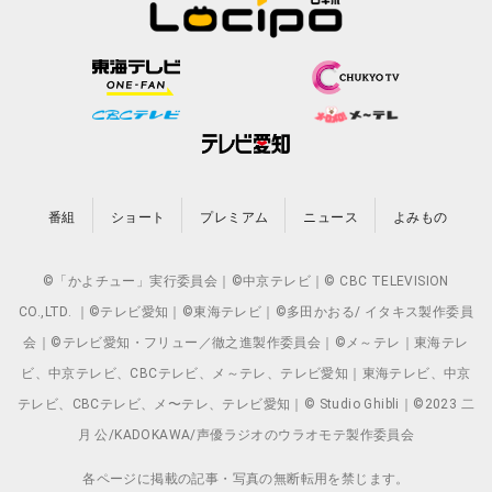
番組
ショート
プレミアム
ニュース
よみもの
©「かよチュー」実行委員会｜©中京テレビ｜© CBC TELEVISION
CO.,LTD. ｜©テレビ愛知｜©東海テレビ｜©多田かおる/ イタキス製作委員
会｜©テレビ愛知・フリュー／徹之進製作委員会｜©メ～テレ｜東海テレ
ビ、中京テレビ、CBCテレビ、メ～テレ、テレビ愛知｜東海テレビ、中京
テレビ、CBCテレビ、メ〜テレ、テレビ愛知｜© Studio Ghibli｜©2023 二
月 公/KADOKAWA/声優ラジオのウラオモテ製作委員会
各ページに掲載の記事・写真の無断転用を禁じます。