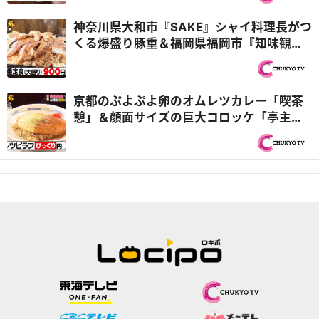
ェ付き！ハラミステーキランチ『PS純金
（ゴールド）』
神奈川県大和市『SAKE』シャイ料理長がつ
くる爆盛り豚重＆福岡県福岡市『知味観
（しみかん）』仲良しヤング兄弟！『オモ
ウマい店』
京都のぷよぷよ卵のオムレツカレー「喫茶
憩」＆顔面サイズの巨大コロッケ「亭主関
白」『オモウマい店』