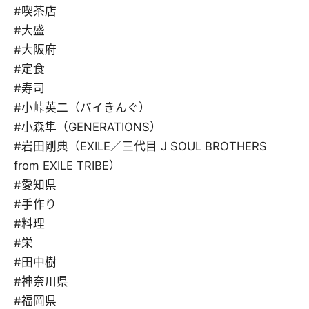
#喫茶店
#大盛
#大阪府
#定食
#寿司
#小峠英二（バイきんぐ）
#小森隼（GENERATIONS）
#岩田剛典（EXILE／三代目 J SOUL BROTHERS
from EXILE TRIBE）
#愛知県
#手作り
#料理
#栄
#田中樹
#神奈川県
#福岡県