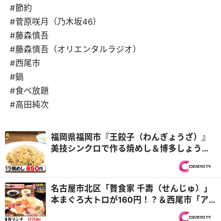
#節約
#菅原咲月（乃木坂46）
#藤森慎吾
#藤森慎吾（オリエンタルラジオ）
#西尾市
#鍋
#食べ放題
#高田純次
福岡県福岡市『王餃子（わんぎょうざ）』
美技シンクロで作る焼めし＆博多しょうゆ
ラーメン！チームプレー親子3代中華『オモ
ウマい店』
名古屋市北区「贅食家 千壽（せんじゅ）」
本まぐろ大トロが160円！？＆西尾市「ア
ジアンキッチン媽媽や」25種類のビュッフ