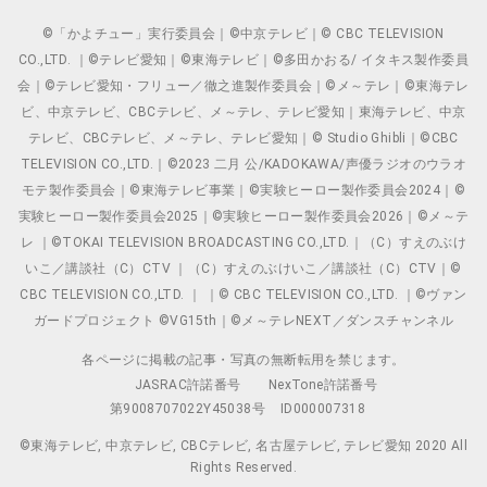
©「かよチュー」実行委員会｜©中京テレビ｜© CBC TELEVISION
CO.,LTD. ｜©テレビ愛知｜©東海テレビ｜©多田かおる/ イタキス製作委員
会｜©テレビ愛知・フリュー／徹之進製作委員会｜©メ～テレ｜©東海テレ
ビ、中京テレビ、CBCテレビ、メ～テレ、テレビ愛知｜東海テレビ、中京
テレビ、CBCテレビ、メ～テレ、テレビ愛知｜© Studio Ghibli｜©CBC
TELEVISION CO.,LTD.｜©2023 二月 公/KADOKAWA/声優ラジオのウラオ
モテ製作委員会｜©東海テレビ事業｜©実験ヒーロー製作委員会2024｜©
実験ヒーロー製作委員会2025｜©実験ヒーロー製作委員会2026｜©メ～テ
レ ｜©TOKAI TELEVISION BROADCASTING CO.,LTD.｜（C）すえのぶけ
いこ／講談社（C）CTV ｜（C）すえのぶけいこ／講談社（C）CTV｜©
CBC TELEVISION CO.,LTD. ｜ ｜© CBC TELEVISION CO.,LTD. ｜©ヴァン
ガードプロジェクト ©VG15th｜©メ～テレNEXT／ダンスチャンネル
各ページに掲載の記事・写真の無断転用を禁じます。
JASRAC許諾番号
NexTone許諾番号
第9008707022Y45038号
ID000007318
©東海テレビ, 中京テレビ, CBCテレビ, 名古屋テレビ, テレビ愛知 2020 All
Rights Reserved.