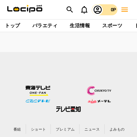
0P
トップ
バラエティ
生活情報
スポーツ
番組
ショート
プレミアム
ニュース
よみもの