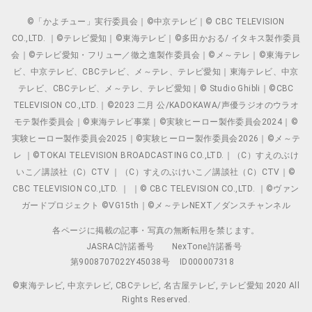
©「かよチュー」実行委員会｜©中京テレビ｜© CBC TELEVISION
CO.,LTD. ｜©テレビ愛知｜©東海テレビ｜©多田かおる/ イタキス製作委員
会｜©テレビ愛知・フリュー／徹之進製作委員会｜©メ～テレ｜©東海テレ
ビ、中京テレビ、CBCテレビ、メ～テレ、テレビ愛知｜東海テレビ、中京
テレビ、CBCテレビ、メ～テレ、テレビ愛知｜© Studio Ghibli｜©CBC
TELEVISION CO.,LTD.｜©2023 二月 公/KADOKAWA/声優ラジオのウラオ
モテ製作委員会｜©東海テレビ事業｜©実験ヒーロー製作委員会2024｜©
実験ヒーロー製作委員会2025｜©実験ヒーロー製作委員会2026｜©メ～テ
レ ｜©TOKAI TELEVISION BROADCASTING CO.,LTD.｜（C）すえのぶけ
いこ／講談社（C）CTV ｜（C）すえのぶけいこ／講談社（C）CTV｜©
CBC TELEVISION CO.,LTD. ｜ ｜© CBC TELEVISION CO.,LTD. ｜©ヴァン
ガードプロジェクト ©VG15th｜©メ～テレNEXT／ダンスチャンネル
各ページに掲載の記事・写真の無断転用を禁じます。
JASRAC許諾番号
NexTone許諾番号
第9008707022Y45038号
ID000007318
©東海テレビ, 中京テレビ, CBCテレビ, 名古屋テレビ, テレビ愛知 2020 All
Rights Reserved.