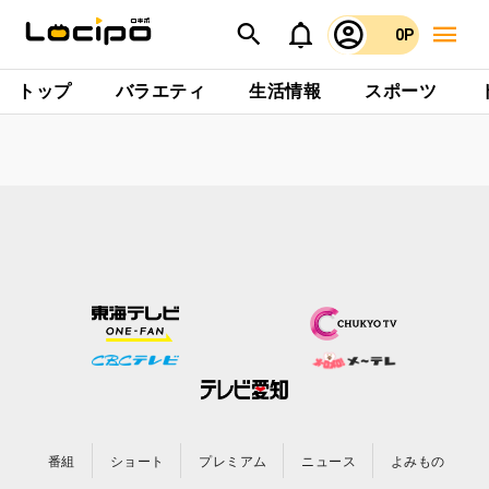
0P
トップ
バラエティ
生活情報
スポーツ
番組
ショート
プレミアム
ニュース
よみもの