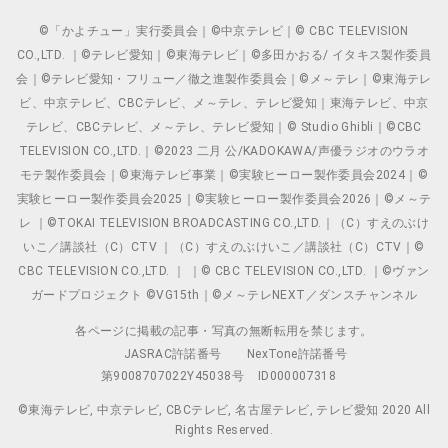
©「かよチュー」実行委員会｜©中京テレビ｜© CBC TELEVISION
CO.,LTD. ｜©テレビ愛知｜©東海テレビ｜©多田かおる/ イタキス製作委員
会｜©テレビ愛知・フリュー／徹之進製作委員会｜©メ～テレ｜©東海テレ
ビ、中京テレビ、CBCテレビ、メ～テレ、テレビ愛知｜東海テレビ、中京
テレビ、CBCテレビ、メ～テレ、テレビ愛知｜© Studio Ghibli｜©CBC
TELEVISION CO.,LTD.｜©2023 二月 公/KADOKAWA/声優ラジオのウラオ
モテ製作委員会｜©東海テレビ事業｜©実験ヒーロー製作委員会2024｜©
実験ヒーロー製作委員会2025｜©実験ヒーロー製作委員会2026｜©メ～テ
レ ｜©TOKAI TELEVISION BROADCASTING CO.,LTD.｜（C）すえのぶけ
いこ／講談社（C）CTV ｜（C）すえのぶけいこ／講談社（C）CTV｜©
CBC TELEVISION CO.,LTD. ｜ ｜© CBC TELEVISION CO.,LTD. ｜©ヴァン
ガードプロジェクト ©VG15th｜©メ～テレNEXT／ダンスチャンネル
各ページに掲載の記事・写真の無断転用を禁じます。
JASRAC許諾番号
NexTone許諾番号
第9008707022Y45038号
ID000007318
©東海テレビ, 中京テレビ, CBCテレビ, 名古屋テレビ, テレビ愛知 2020 All
Rights Reserved.