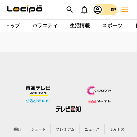
0P
トップ
バラエティ
生活情報
スポーツ
番組
ショート
プレミアム
ニュース
よみもの