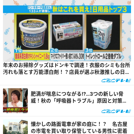
年末のお掃除グッズはドンキで調達！衣服のシミも台所
汚れも落とす万能漂白剤！？店員が選ぶ秋激推しの日用
品とは？『チャント！』
肥満が喘息につながる!?…3つの新しい脅
威！秋の「呼吸器トラブル」原因と対策
『健康カプセル！ゲンキの時間』
懐かしの路面電車が家の庭に！？ 名古屋
の市電を買い取り保管している男性に密着