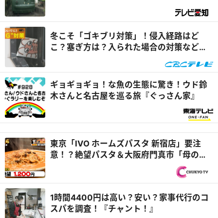
冬こそ「ゴキブリ対策」！侵入経路はど
こ？塞ぎ方は？入られた場合の対策など専
門家が解説『チャント！』
ギョギョギョ！な魚の生態に驚き！ウド鈴
木さんと名古屋を巡る旅『ぐっさん家』
東京「IVO ホームズパスタ 新宿店」要注
意！？絶望パスタ＆大阪府門真市「母の味
アゲイン」孫LOVEおばあちゃん食堂『オモ
ウマい店』
1時間4400円は高い？安い？家事代行のコ
スパを調査！『チャント！』