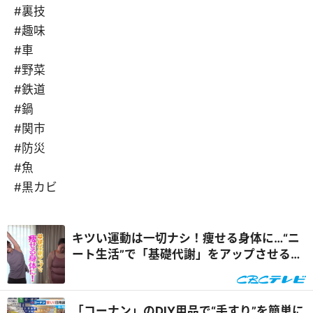
#裏技
#趣味
#車
#野菜
#鉄道
#鍋
#関市
#防災
#魚
#黒カビ
キツい運動は一切ナシ！痩せる身体に…“ニ
ート生活”で「基礎代謝」をアップさせる方
法『健康カプセル！ゲンキの時間』
「コーナン」のDIY用品で“手すり”を簡単に