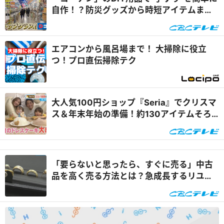
自作！？防災グッズから時短アイテムま
で、 人気のDIYアイテムを徹底紹介！『チ
ャント！』
エアコンから風呂場まで！ 大掃除に役立
つ！プロ直伝掃除テク
大人気100円ショップ『Seria』でクリスマ
ス＆年末年始の準備！約130アイテムそろ
う製菓用品から掃除グッズまで便利アイテ
ムを徹底調査『チャント！』
「要らないと思ったら、すぐに売る」中古
品を高く売る方法とは？急成長するリユー
ス市場に迫る『チャント！』