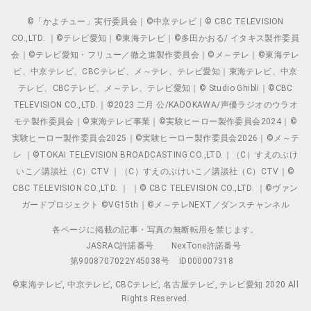
©「かよチュー」実行委員会｜©中京テレビ｜© CBC TELEVISION
CO.,LTD. ｜©テレビ愛知｜©東海テレビ｜©多田かおる/ イタキス製作委員
会｜©テレビ愛知・フリュー／徹之進製作委員会｜©メ～テレ｜©東海テレ
ビ、中京テレビ、CBCテレビ、メ～テレ、テレビ愛知｜東海テレビ、中京
テレビ、CBCテレビ、メ～テレ、テレビ愛知｜© Studio Ghibli｜©CBC
TELEVISION CO.,LTD.｜©2023 二月 公/KADOKAWA/声優ラジオのウラオ
モテ製作委員会｜©東海テレビ事業｜©実験ヒーロー製作委員会2024｜©
実験ヒーロー製作委員会2025｜©実験ヒーロー製作委員会2026｜©メ～テ
レ ｜©TOKAI TELEVISION BROADCASTING CO.,LTD.｜（C）すえのぶけ
いこ／講談社（C）CTV ｜（C）すえのぶけいこ／講談社（C）CTV｜©
CBC TELEVISION CO.,LTD. ｜ ｜© CBC TELEVISION CO.,LTD. ｜©ヴァン
ガードプロジェクト ©VG15th｜©メ～テレNEXT／ダンスチャンネル
各ページに掲載の記事・写真の無断転用を禁じます。
JASRAC許諾番号
NexTone許諾番号
第9008707022Y45038号
ID000007318
©東海テレビ, 中京テレビ, CBCテレビ, 名古屋テレビ, テレビ愛知 2020 All
Rights Reserved.