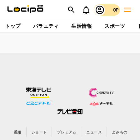
0P
トップ
バラエティ
生活情報
スポーツ
番組
ショート
プレミアム
ニュース
よみもの